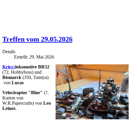
Treffen vom 29.05.2026
Details
Erstellt: 29. Mai 2026
Krie
gs
lokomotive BR52
(72, Hobbyboss) und
Bismarck
(350, Tamiya)
von
Lucas
Velociraptor "Blue"
(?,
Karton von
W.R.Papercrafts)
von
Leo
Leiner.