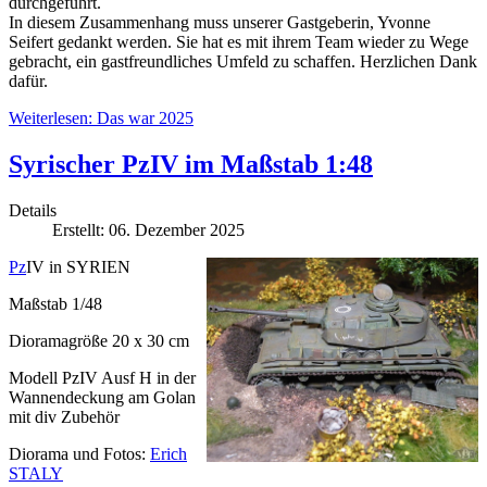
durchgeführt.
In diesem Zusammenhang muss unserer Gastgeberin, Yvonne
Seifert gedankt werden. Sie hat es mit ihrem Team wieder zu Wege
gebracht, ein gastfreundliches Umfeld zu schaffen. Herzlichen Dank
dafür.
Weiterlesen: Das war 2025
Syrischer PzIV im Maßstab 1:48
Details
Erstellt: 06. Dezember 2025
Pz
IV in SYRIEN
Maßstab 1/48
Dioramagröße 20 x 30 cm
Modell PzIV Ausf H in der
Wannendeckung am Golan
mit div Zubehör
Diorama und Fotos:
Erich
STALY