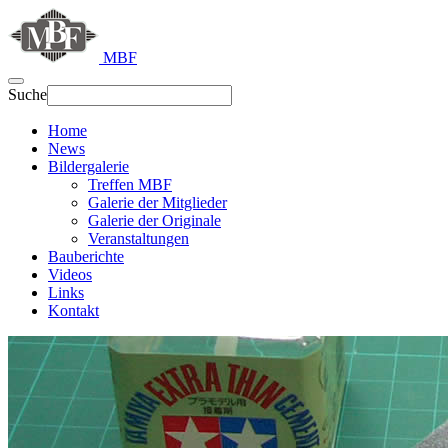
MBF
Suche
Home
News
Bildergalerie
Treffen MBF
Galerie der Mitglieder
Galerie der Originale
Veranstaltungen
Bauberichte
Videos
Links
Kontakt