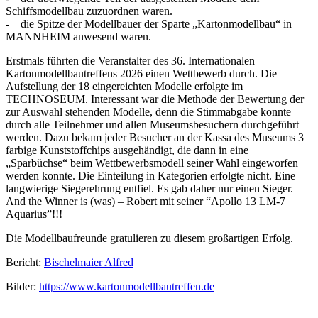
Schiffsmodellbau zuzuordnen waren.
- die Spitze der Modellbauer der Sparte „Kartonmodellbau“ in
MANNHEIM anwesend waren.
Erstmals führten die Veranstalter des 36. Internationalen
Kartonmodellbautreffens 2026 einen Wettbewerb durch. Die
Aufstellung der 18 eingereichten Modelle erfolgte im
TECHNOSEUM. Interessant war die Methode der Bewertung der
zur Auswahl stehenden Modelle, denn die Stimmabgabe konnte
durch alle Teilnehmer und allen Museumsbesuchern durchgeführt
werden. Dazu bekam jeder Besucher an der Kassa des Museums 3
farbige Kunststoffchips ausgehändigt, die dann in eine
„Sparbüchse“ beim Wettbewerbsmodell seiner Wahl eingeworfen
werden konnte. Die Einteilung in Kategorien erfolgte nicht. Eine
langwierige Siegerehrung entfiel. Es gab daher nur einen Sieger.
And the Winner is (was) – Robert mit seiner “Apollo 13 LM-7
Aquarius”!!!
Die Modellbaufreunde gratulieren zu diesem großartigen Erfolg.
Bericht:
Bischelmaier Alfred
Bilder:
https://www.kartonmodellbautreffen.de