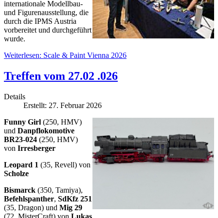
internationale Modellbau-
und Figurenausstellung, die
durch die IPMS Austria
vorbereitet und durchgeführt
wurde.
Weiterlesen: Scale & Paint Vienna 2026
Treffen vom 27.02 .026
Details
Erstellt: 27. Februar 2026
Funny Girl
(250, HMV)
und
Danpflokomotive
BR23-024
(250, HMV)
von
Irresberger
Leopard 1
(35, Revell) von
Scholze
Bismarck
(350, Tamiya),
Befehlspanther
,
SdKfz 251
(35, Dragon) und
Mig 29
(72, MisterCraft) von
Lukas