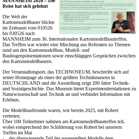
MANNHEIM 2026 – Die
Reise hat sich geloh
nt
Die Welt der
Kartonmodellbauer blickte
im Zeitraum vom 010526
bis 030526 nach
MANNHEIM zum 36. Internationalen Kartonmodellbautreffen.
Das Treffen war wieder eine Mischung aus Referaten zu Themen
rund um den Kartonmodellbau, Modell- und
Baubogenpräsentationen sowie einschlägigen Gesprächen zwischen
den Kartonmodellbauern.
Der Veranstaltungsort, das TECHNOSEUM, beschreibt sich auf
seiner Homepage als eines der größten Technikmuseen in
DEUTSCHLAND und die Ausstellung zeigt 200 Jahre Technik-
und Sozialgeschichte. Das Museum bietet Experimentierstationen zu
Naturwissenschaft und Technik an und verbindet Information mit
Erlebnis.
Die Modellbaufreunde waren, wie bereits 2025, mit Robert
vertreten.
Über 100 Teilnehmer nahmen am Kartonmodellbautreffen teil,
wobei entsprechend der Schilderung von Robert bei unserem
Treffen im Mai
- der überwiegende Teil der ausgestellten Modelle dem