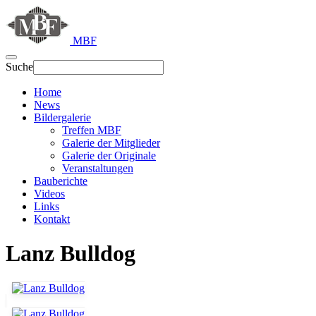
MBF
Suche
Home
News
Bildergalerie
Treffen MBF
Galerie der Mitglieder
Galerie der Originale
Veranstaltungen
Bauberichte
Videos
Links
Kontakt
Lanz Bulldog