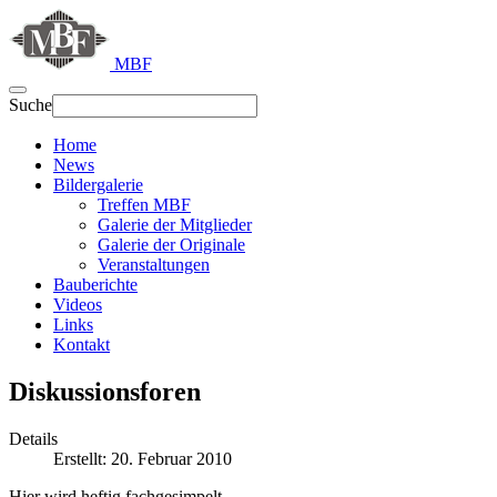
MBF
Suche
Home
News
Bildergalerie
Treffen MBF
Galerie der Mitglieder
Galerie der Originale
Veranstaltungen
Bauberichte
Videos
Links
Kontakt
Diskussionsforen
Details
Erstellt: 20. Februar 2010
Hier wird heftig fachgesimpelt ...