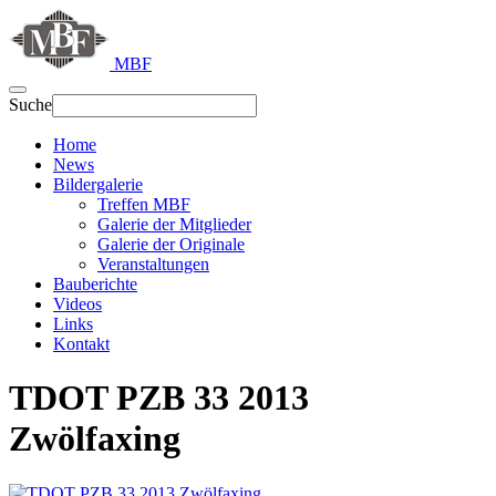
MBF
Suche
Home
News
Bildergalerie
Treffen MBF
Galerie der Mitglieder
Galerie der Originale
Veranstaltungen
Bauberichte
Videos
Links
Kontakt
TDOT PZB 33 2013
Zwölfaxing