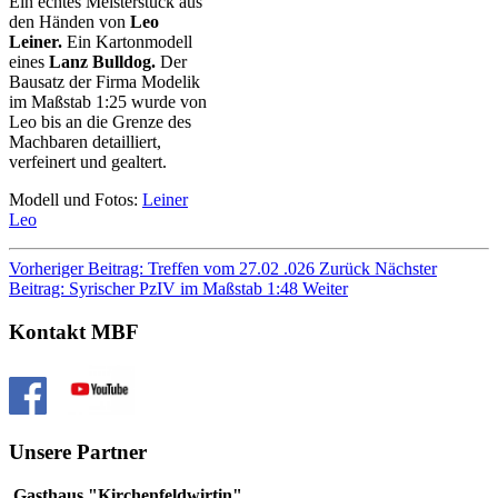
Ein
echtes
Meisterstück aus
den Händen von
Leo
Leiner.
Ein Kartonmodell
eines
Lanz Bulldog.
Der
Bausatz der Firma Modelik
im Maßstab 1:25 wurde von
Leo bis an die Grenze des
Machbaren detailliert,
verfeinert und gealtert.
Modell und Fotos:
Leiner
Leo
Vorheriger Beitrag: Treffen vom 27.02 .026
Zurück
Nächster
Beitrag: Syrischer PzIV im Maßstab 1:48
Weiter
Kontakt MBF
Unsere Partner
Gasthaus "Kirchenfeldwirtin"