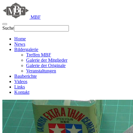
MBF
Suche
Home
News
Bildergalerie
Treffen MBF
Galerie der Mitglieder
Galerie der Originale
Veranstaltungen
Bauberichte
Videos
Links
Kontakt