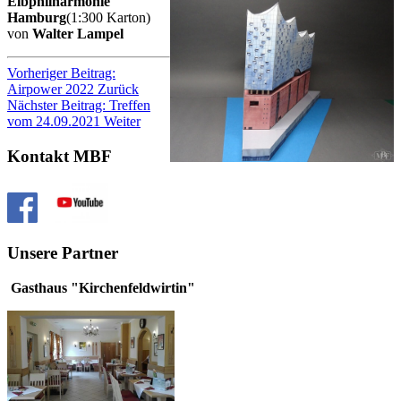
Elbphilharmonie
Hamburg
(1:300 Karton)
von
Walter Lampel
Vorheriger Beitrag:
Airpower 2022
Zurück
Nächster Beitrag: Treffen
vom 24.09.2021
Weiter
Kontakt MBF
Unsere Partner
Gasthaus "Kirchenfeldwirtin"