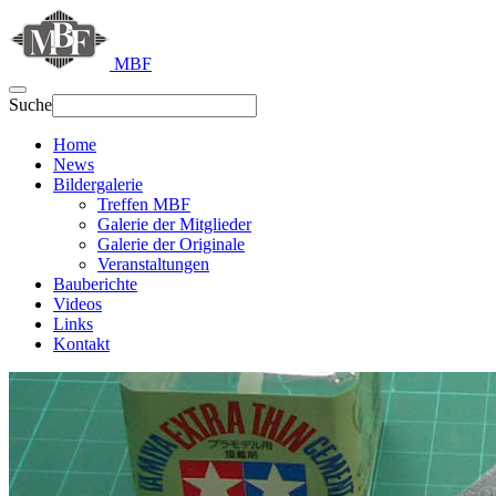
MBF
Suche
Home
News
Bildergalerie
Treffen MBF
Galerie der Mitglieder
Galerie der Originale
Veranstaltungen
Bauberichte
Videos
Links
Kontakt